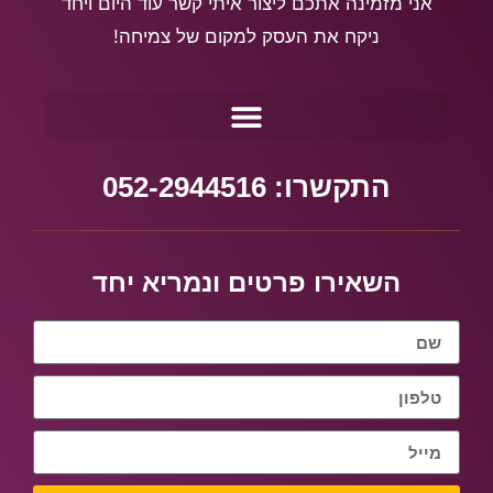
אני מזמינה אתכם ליצור איתי קשר עוד היום ויחד
ניקח את העסק למקום של צמיחה!
התקשרו: 052-2944516
השאירו פרטים ונמריא יחד