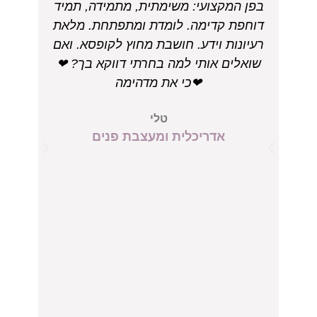
בפן המקצועי: משימתית, מתמידה, תמיד
העס
דוחפת קדימה. לומדת ומתפתחת. מלאת
שינו
רעיונות וידע. חושבת מחוץ לקופסא. ואם
שואלים אותי למה בחרתי דווקא בך? ❤
של
❤כי את מדהימה
ת
עס
טלי
ומ
אדריכלית ומעצבת פנים
חל
אי
ואי