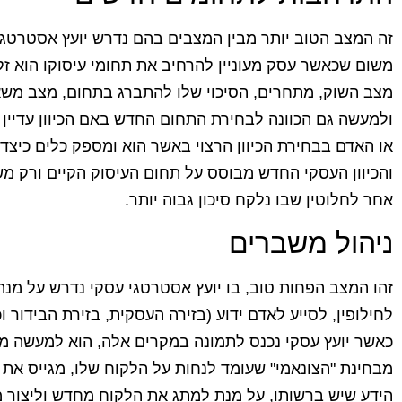
זה המצב הטוב יותר מבין המצבים בהם נדרש יועץ אסטרטגי ע
משום שכאשר עסק מעוניין להרחיב את תחומי עיסוקו הוא זק
מצב השוק, מתחרים, הסיכוי שלו להתברג בתחום, מצב משא
ולמעשה גם הכוונה לבחירת התחום החדש באם הכיוון עדיין ל
או האדם בבחירת הכיוון הרצוי באשר הוא ומספק כלים כיצד
והכיוון העסקי החדש מבוסס על תחום העיסוק הקיים ורק משל
אחר לחלוטין שבו נלקח סיכון גבוה יותר.
ניהול משברים
זהו המצב הפחות טוב, בו יועץ אסטרטגי עסקי נדרש על מנת
לחילופין, לסייע לאדם ידוע (בזירה העסקית, בזירת הבידור 
כאשר יועץ עסקי נכנס לתמונה במקרים אלה, הוא למעשה מת
מבחינת "הצונאמי" שעומד לנחות על הלקוח שלו, מגייס את
הידע שיש ברשותו, על מנת למתג את הלקוח מחדש וליצור 