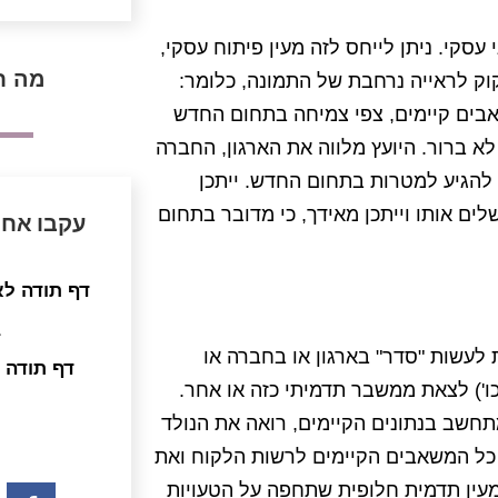
סקי. ניתן לייחס לזה מעין פיתוח עסקי,
מה ח
וק לראייה נרחבת של התמונה, כלומר:
בים קיימים, צפי צמיחה בתחום החדש
א ברור. היועץ מלווה את הארגון, החברה
 להגיע למטרות בתחום החדש. ייתכן
ים אותו וייתכן מאידך, כי מדובר בתחום
עקבו אחר
דף תודה ל
a
 לעשות "סדר" בארגון או בחברה או
דף תודה 
וכו') לצאת ממשבר תדמיתי כזה או אחר.
חשב בנתונים הקיימים, רואה את הנולד
 כל המשאבים הקיימים לרשות הלקוח ואת
מעין תדמית חלופית שתחפה על הטעויות