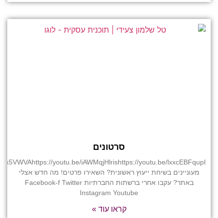
סרטונים
K_x5VWVAhttps://youtu.be/iAWMqjHlrishttps://youtu.be/lxxcEBFqupI
מעוניינים בשיחת ייעוץ ראשונית? השאירו פרטים! מה חדש אצלי
באתר? עקבו אחרי ברשתות החברתיות Facebook-f Twitter
Instagram Youtube
קראו עוד »