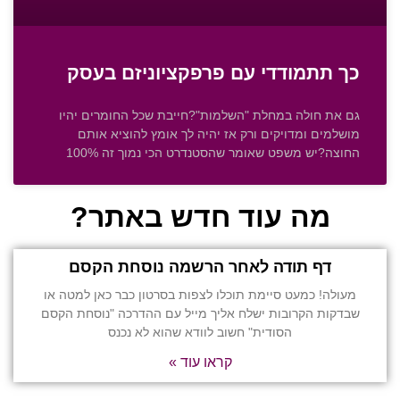
כך תתמודדי עם פרפקציוניזם בעסק
גם את חולה במחלת "השלמות"?חייבת שכל החומרים יהיו
מושלמים ומדויקים ורק אז יהיה לך אומץ להוציא אותם
החוצה?יש משפט שאומר שהסטנדרט הכי נמוך זה 100%
מה עוד חדש באתר?
דף תודה לאחר הרשמה נוסחת הקסם
מעולה! כמעט סיימת תוכלו לצפות בסרטון כבר כאן למטה או
שבדקות הקרובות ישלח אליך מייל עם ההדרכה "נוסחת הקסם
הסודית" חשוב לוודא שהוא לא נכנס
קראו עוד »