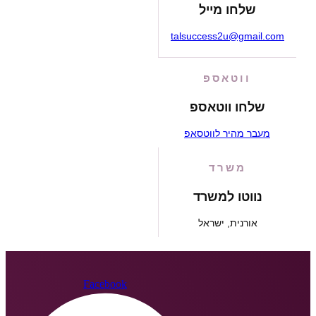
שלחו מייל
talsuccess2u@gmail.com
ווטאספ
שלחו ווטאספ
מעבר מהיר לווטסאפ
משרד
נווטו למשרד
אורנית, ישראל
Facebook