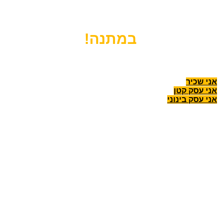
לרמה הבאה?
הירשמו עכשיו לשיחת ייעוץ אישית
במתנה!
לפני שנתחיל, מה הסטטוס שלך היום?
אני שכיר
אני עסק קטן
אני עסק בינוני