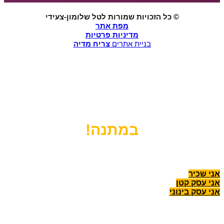
© כל הזכויות שמורות לטל שלומון-צעידי
מפת אתר
מדיניות פרטיות
בניית אתרים
צריח מדיה
רוצים שנעזור לכם להקפיץ את העסק
לרמה הבאה?
הירשמו עכשיו לשיחת ייעוץ אישית
במתנה!
לפני שנתחיל, מה הסטטוס שלך היום?
אני שכיר
אני עסק קטן
אני עסק בינוני