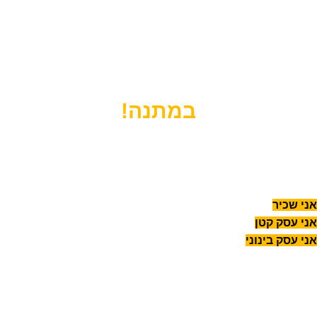
רוצים שנעזור לכם להקפיץ את העסק
לרמה הבאה?
הירשמו עכשיו לשיחת ייעוץ אישית
במתנה!
לפני שנתחיל, מה הסטטוס שלך
היום?
אני שכיר
אני עסק קטן
אני עסק בינוני